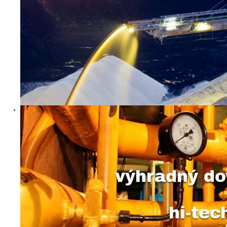
výhradný do
hi-te