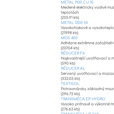
METAL 1100 CU 10
Medené elektricky vodivé mul
teplotách
(205.91 kb)
METAL 1200 NI
Vysokotlakové a vysokoteplo
(219.98 kb)
MOS 450
Adhézne extrémne zaťažiteľ
(207.04 kb)
RÉDUCER F6
Najkvalitnejší uvoľňovací a m
(590 kb)
RÉDUCER AL
Servisný uvoľňovací a mazací
(332.03 kb)
TEXTISOL
Potravinársky základný maza
(296.72 kb)
TRANSMÉCA EP HYDRO
Vysoko priľnavé a výkonné ma
(276.63 kb)