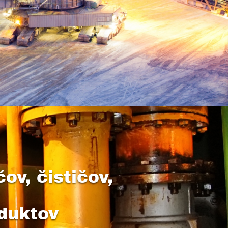
v, čističov,
duktov