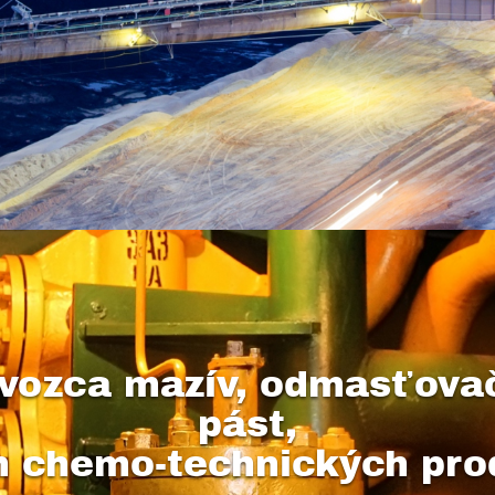
vozca mazív, odmasťovačo
pást,
ch chemo-technických pro