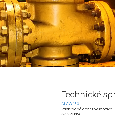
Technické sp
ALCO 150
Priehľadné adhézne mazivo
(266.91 kb)