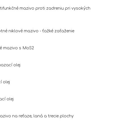
tifunkčné mazivo proti zadreniu pri vysokých
tné niklové mazivo - ťažké zaťaženie
né mazivo s MoS2
azací olej
 olej
cí olej
zivo na reťaze, laná a trecie plochy