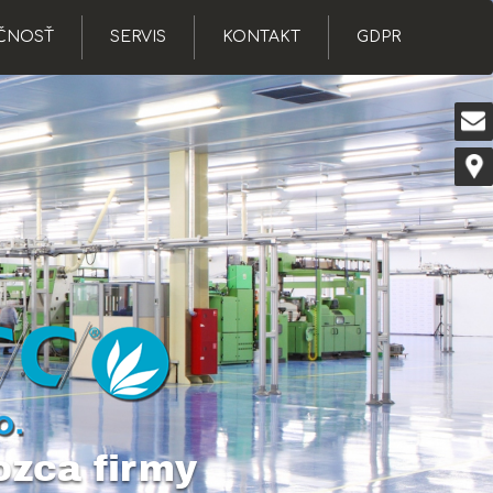
ČNOSŤ
SERVIS
KONTAKT
GDPR
ozca firmy