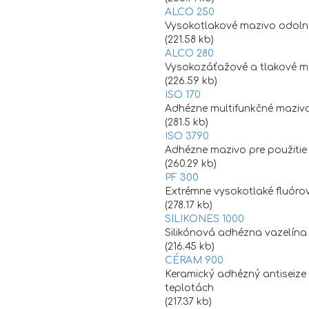
ALCO 250
Vysokotlakové mazivo odoln
(221.58 kb)
ALCO 280
Vysokozáťažové a tlakové ma
(226.59 kb)
ISO 170
Adhézne multifunkčné maziv
(281.5 kb)
ISO 3790
Adhézne mazivo pre použitie
(260.29 kb)
PF 300
Extrémne vysokotlaké fluórov
(278.17 kb)
SILIKONES 1000
Silikónová adhézna vazelína
(216.45 kb)
CÉRAM 900
Keramický adhézný antiseize 
teplotách
(217.37 kb)