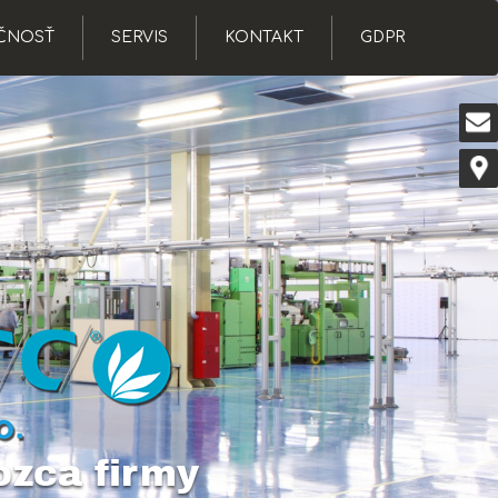
ČNOSŤ
SERVIS
KONTAKT
GDPR
ozca firmy