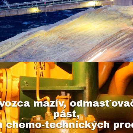
vozca mazív, odmasťovačo
pást,
ch chemo-technických pro