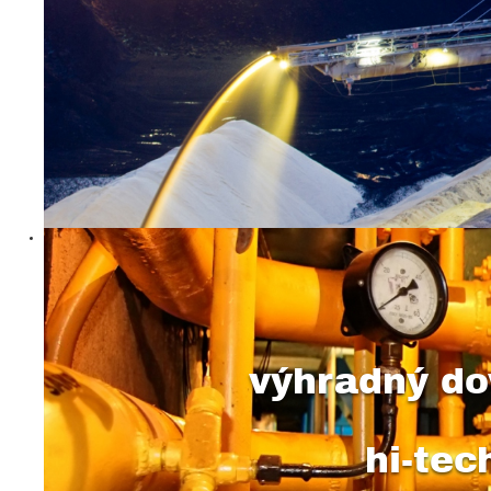
výhradný do
hi-te