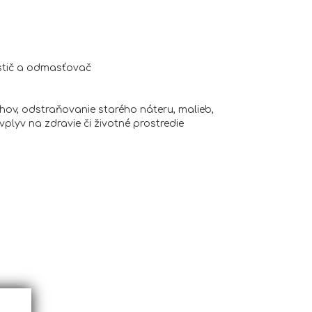
stič a odmasťovač
chov, odstraňovanie starého náteru, malieb,
plyv na zdravie či životné prostredie