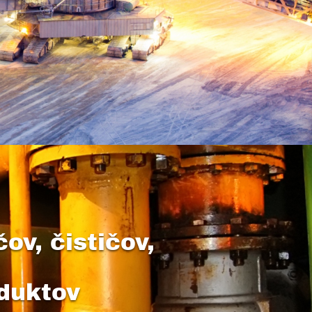
v, čističov,
duktov